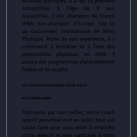
activités physiques. Il a fait sa première
compétition à l’âge de 8 ans.
Aujourd’hui, il est champion de France
IFBB, vice-champion d’Europe, Top 10
au classement international de Mens
Physique. Riche de son expérience, il a
commencé à entraîner et à faire des
préparations physiques en 2008. Il
assure des programmes d’entraînement
fiables et de qualité.
UN COACH PASSIONNÉ POUR VOUS
ACCOMPAGNER
Passionné par son métier, notre coach
sportif personnel met en avant tout son
savoir-faire pour vous aider à atteindre
votre objectif et pour participer à votre