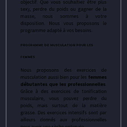
objectif. Que vous souhaitiez être plus
sexy, perdre du poids ou gagner de la
masse, nous sommes à votre
disposition. Nous vous proposons le
programme adapté à vos besoins.
PROGRAMME DE MUSCULATION POUR LES
FEMMES
Nous proposons des exercices de
musculation aussi bien pour les
femmes
débutantes que les professionnelles
.
Grâce à des exercices de tonification
musculaire, vous pouvez perdre du
poids, mais surtout de la matière
grasse. Des exercices intensifs sont par
ailleurs donnés aux professionnelles
pour avoir une sèche optimale.