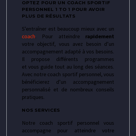
OPTEZ POUR UN COACH SPORTIF
PERSONNEL 1 TO 1 POUR AVOIR
PLUS DE RÉSULTATS
S’entraîner est beaucoup mieux avec un
coach
. Pour atteindre
rapidement
votre objectif, vous avez besoin d’un
accompagnement adapté à vos besoins.
Il propose différents programmes
et vous guide tout au long des séances.
Avec notre coach sportif personnel, vous
bénéficierez d’un accompagnement
personnalisé et de nombreux conseils
pratiques.
NOS SERVICES
Notre coach sportif personnel vous
accompagne pour atteindre votre