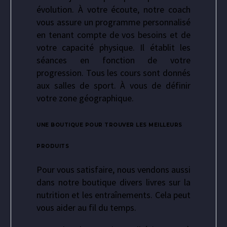
évolution. À votre écoute, notre coach
vous assure un programme personnalisé
en tenant compte de vos besoins et de
votre capacité physique. Il établit les
séances en fonction de votre
progression. Tous les cours sont donnés
aux salles de sport. À vous de définir
votre zone géographique.
UNE BOUTIQUE POUR TROUVER LES MEILLEURS
PRODUITS
Pour vous satisfaire, nous vendons aussi
dans notre boutique divers livres sur la
nutrition et les entraînements. Cela peut
vous aider au fil du temps.