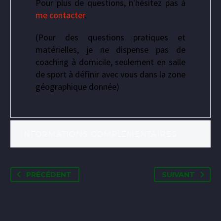
Pour plus de questions, n'hésitez pas à
me contacter
.
(Pour des questions pratiques et
matérielles, je ne dispense pas de
coaching à domicile, seulement en salle
de sport à définir avec vous dans la zone
géographique donnée)
INFORMATIONS COMPLÉMENTAIRES
PRÉCÉDENT
SUIVANT