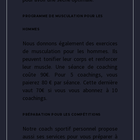
PROGRAMME DE MUSCULATION POUR LES
HOMMES
Nous donnons également des exercices
de musculation pour les hommes. Ils
peuvent tonifier leur corps et renforcer
leur muscle. Une séance de coaching
coûte 90€. Pour 5 coachings, vous
paierez 80 € par séance. Cette dernière
vaut 70€ si vous vous abonnez à 10
coachings.
PRÉPARATION POUR LES COMPÉTITIONS
Notre coach sportif personnel propose
aussi ses services pour vous préparer à