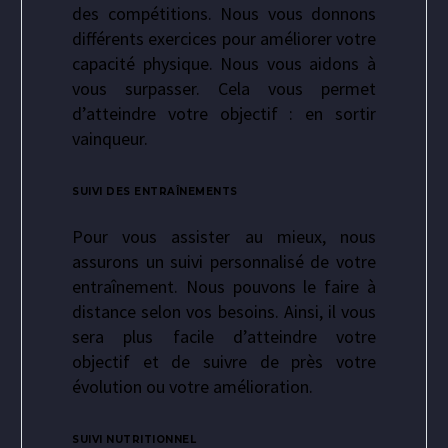
des compétitions. Nous vous donnons
différents exercices pour améliorer votre
capacité physique. Nous vous aidons à
vous surpasser. Cela vous permet
d’atteindre votre objectif : en sortir
vainqueur.
SUIVI DES ENTRAÎNEMENTS
Pour vous assister au mieux, nous
assurons un suivi personnalisé de votre
entraînement. Nous pouvons le faire à
distance selon vos besoins. Ainsi, il vous
sera plus facile d’atteindre votre
objectif et de suivre de près votre
évolution ou votre amélioration.
SUIVI NUTRITIONNEL