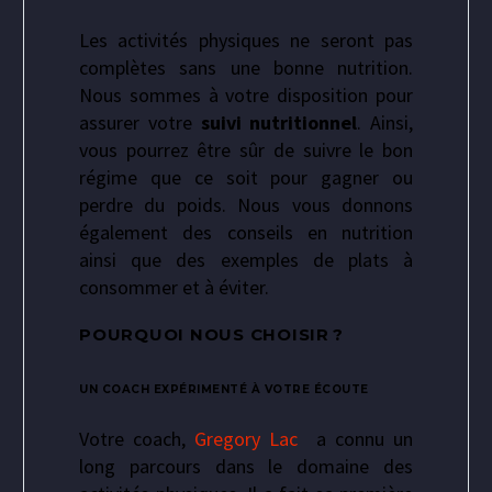
Les activités physiques ne seront pas
complètes sans une bonne nutrition.
Nous sommes à votre disposition pour
assurer votre
suivi nutritionnel
. Ainsi,
vous pourrez être sûr de suivre le bon
régime que ce soit pour gagner ou
perdre du poids. Nous vous donnons
également des conseils en nutrition
ainsi que des exemples de plats à
consommer et à éviter.
POURQUOI NOUS CHOISIR ?
UN COACH EXPÉRIMENTÉ À VOTRE ÉCOUTE
Votre coach,
Gregory Lac
a connu un
long parcours dans le domaine des