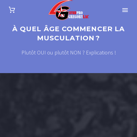
À QUEL ÂGE COMMENCER LA
MUSCULATION ?
Plutôt OUI ou plutôt NON ? Explications !